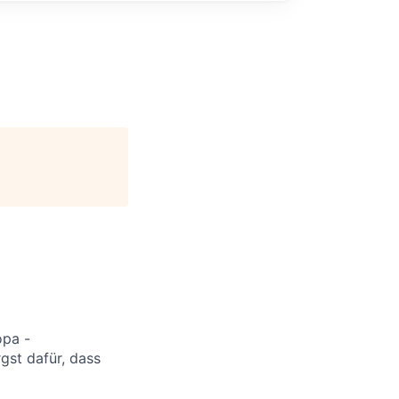
opa -
st dafür, dass