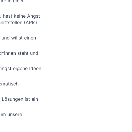
re in einer
u hast keine Angst
ittstellen (APIs)
und willst einen
d*innen steht und
ringst eigene Ideen
tematisch
 Lösungen ist ein
 um unsere