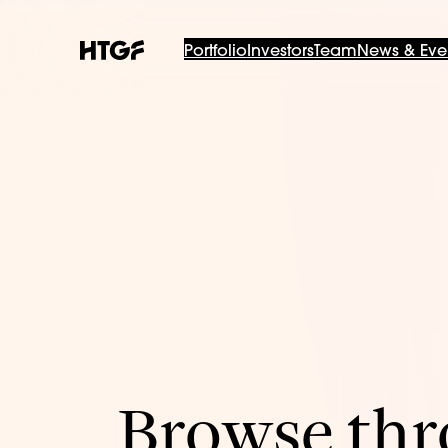
Portfolio
Investors
Team
News & Eve
Browse thro