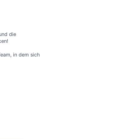
und die
ken!
Team, in dem sich