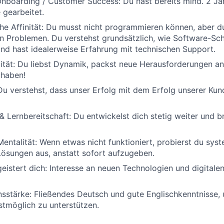
nboarding / Customer Success: Du hast bereits mind. 2 Jah
 gearbeitet.
e Affinität: Du musst nicht programmieren können, aber d
n Problemen. Du verstehst grundsätzlich, wie Software-Schn
und hast idealerweise Erfahrung mit technischen Support.
ität: Du liebst Dynamik, packst neue Herausforderungen an 
 haben!
u verstehst, dass unser Erfolg mit dem Erfolg unserer Kun
 & Lernbereitschaft: Du entwickelst dich stetig weiter und b
entalität: Wenn etwas nicht funktioniert, probierst du sys
ösungen aus, anstatt sofort aufzugeben.
eistert dich: Interesse an neuen Technologien und digitalen
sstärke: Fließendes Deutsch und gute Englischkenntnisse,
tmöglich zu unterstützen.