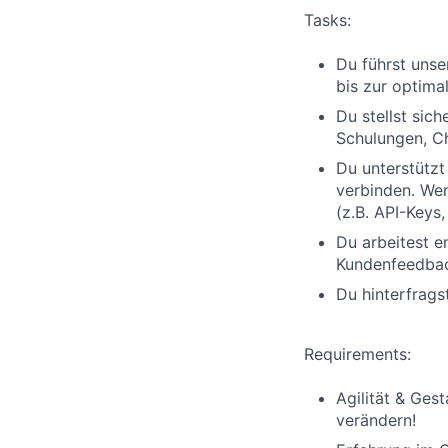
Tasks:
Du führst unse
bis zur optima
Du stellst sic
Schulungen, Ch
Du unterstützt
verbinden. Wen
(z.B. API-Keys,
Du arbeitest 
Kundenfeedback
Du hinterfrags
Requirements:
Agilität & Ges
verändern!