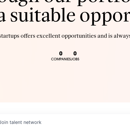
 a suitable oppor
tartups offers excellent opportunities and is always
0
0
COMPANIES
JOBS
Join talent network