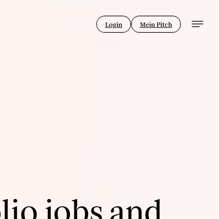
Login
Mein Pitch
lio jobs and