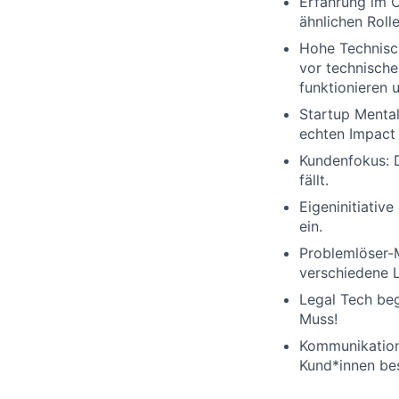
Erfahrung im O
ähnlichen Rolle
Hohe Technisch
vor technische
funktionieren 
Startup Mental
echten Impact
Kundenfokus: D
fällt.
Eigeninitiative
ein.
Problemlöser-M
verschiedene L
Legal Tech beg
Muss!
Kommunikation
Kund*innen bes