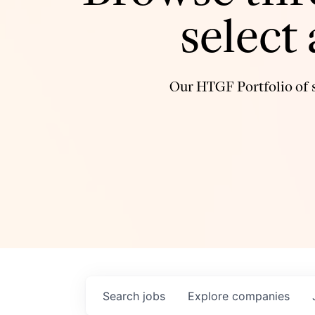
select
Our HTGF Portfolio of s
Search
jobs
Explore
companies