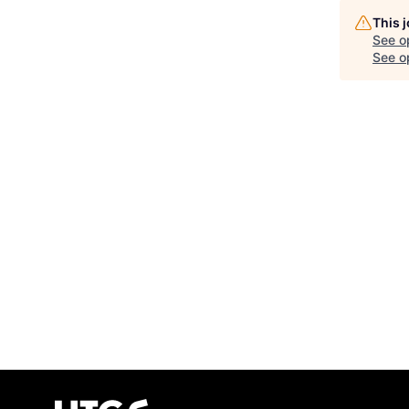
This 
See o
See op