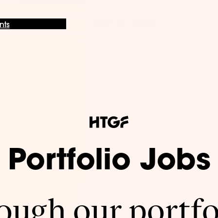
nts
Portfolio Jobs
ugh our portfo