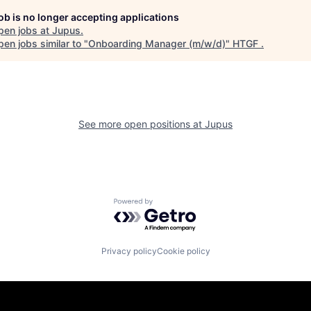
job is no longer accepting applications
pen jobs at
Jupus
.
en jobs similar to "
Onboarding Manager (m/w/d)
"
HTGF
.
See more open positions at
Jupus
Powered by Getro.com
Privacy policy
Cookie policy