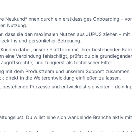
re Neukund*innen durch ein erstklassiges Onboarding – von
len Nutzung.
her, dass sie den maximalen Nutzen aus JUPUS ziehen – mit i
eck-Ins und persönlicher Betreuung.
 Kunden dabei, unsere Plattform mit ihrer bestehenden Kan
n eine Verbindung fehlschlägt, prüfst du die grundlegende
 Zugriffsrechte) und fungierst als technischer Filter.
eng mit dem Produktteam und unserem Support zusammen,
 direkt in die Weiterentwicklung einfließen zu lassen.
t bestehende Prozesse und entwickelst sie weiter – dein Inp
taltungslust: Du willst eine sich wandelnde Branche aktiv mi