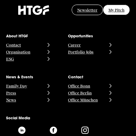
Newsletter
My Pitch
About HTGF
Opportunities
Contact
Career
Organisation
Portfolio Jobs
ESG
News & Events
Contact
Family Day
Office Bonn
Press
Office Berlin
News
Office München
Social Media