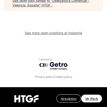
See open jobs similar to "
Delegado/a Comercial -
Valencia, España
"
HTGF
.
See more open positions at
Instagrid
Powered by Getro.com
Privacy policy
Cookie policy
Newsletter
My Pitch