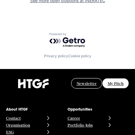
See more open positions at
INERATEC
Powered by Getro.com
Privacy policy
Cookie policy
Newsletter
My Pitch
About HTGF
Opportunities
Contact
Career
Organisation
Portfolio Jobs
ESG