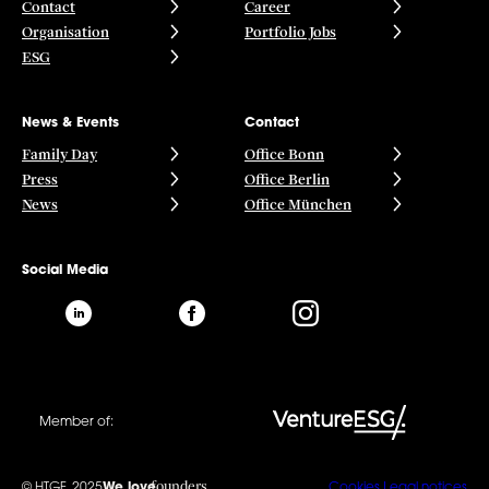
Contact
Career
Organisation
Portfolio Jobs
ESG
News & Events
Contact
Family Day
Office Bonn
Press
Office Berlin
News
Office München
Social Media
Member of:
founders
© HTGF, 2025
We love
Cookies
Legal notices