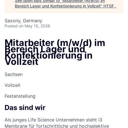
See open jobs similar to "
Mitarbeiter (m/w/d) im
Bereich Lager und Konfektionierung in Vollzeit
"
HTGF
.
Saxony, Germany
Posted
on May 15, 2026
Mitarbeiter (m/w/d) im
Bereich Lager und
Konfektionierung in
Vollzeit
Sachsen
Vollzeit
Festanstellung
Das sind wir
Als junges Life Science Unternehmen steht i3
Membrane für fortschrittliche und hochselektive