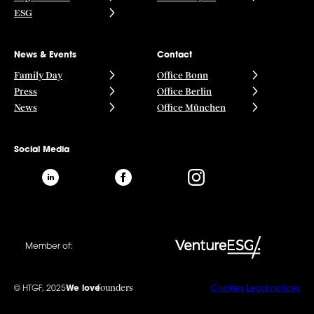
ESG
News & Events
Contact
Family Day
Office Bonn
Press
Office Berlin
News
Office München
Social Media
Member of:
founders
© HTGF, 2025
We love
Cookies
Legal notices