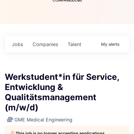
COMPANIES
JOBS
Jobs
Companies
Talent
My
alerts
Werkstudent*in für Service,
Entwicklung &
Qualitätsmanagement
(m/w/d)
GME Medical Engineering
This job is no longer accepting applications