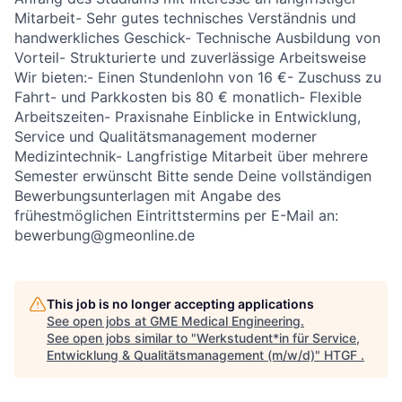
Mitarbeit- Sehr gutes technisches Verständnis und
handwerkliches Geschick- Technische Ausbildung von
Vorteil- Strukturierte und zuverlässige Arbeitsweise
Wir bieten:- Einen Stundenlohn von 16 €- Zuschuss zu
Fahrt- und Parkkosten bis 80 € monatlich- Flexible
Arbeitszeiten- Praxisnahe Einblicke in Entwicklung,
Service und Qualitätsmanagement moderner
Medizintechnik- Langfristige Mitarbeit über mehrere
Semester erwünscht Bitte sende Deine vollständigen
Bewerbungsunterlagen mit Angabe des
frühestmöglichen Eintrittstermins per E-Mail an:
bewerbung@gmeonline.de
This job is no longer accepting applications
See open jobs at
GME Medical Engineering
.
See open jobs similar to "
Werkstudent*in für Service,
Entwicklung & Qualitätsmanagement (m/w/d)
"
HTGF
.