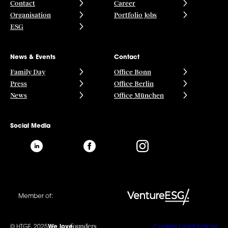
Contact
Career
Organisation
Portfolio Jobs
ESG
News & Events
Contact
Family Day
Office Bonn
Press
Office Berlin
News
Office München
Social Media
Member of:
founders
© HTGF, 2025
We love
Cookies
Legal notices