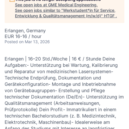
See open jobs at
GME Medical Engineering
.
See open jobs similar to "
Werkstudent*in für Service,
Entwicklung & Qualitätsmanagement (m/w/d)
"
HTGF
.
Erlangen, Germany
EUR 16-16 / hour
Posted
on Mar 13, 2026
Erlangen | 16–20 Std./Woche | 16 € / Stunde Deine
Aufgaben:- Unterstützung bei Wartung, Kalibrierung
und Reparatur von medizinischen Lasersystemen-
Technische Endprüfung, Dokumentation und
Gerätekonfiguration- Montage und Inbetriebnahme
von Gerätebaugruppen- Erstellung und Pflege
technischer Dokumentation (De/En)- Unterstützung im
Qualitätsmanagement (Arbeitsanweisungen,
Prüfprotokolle) Dein Profil:- Immatrikuliert in einem
technischen Bachelorstudium (z. B. Medizintechnik,
Elektrotechnik, Maschinenbau)- Idealerweise am
Anfang des Studiums mit Interesse an langfristiger