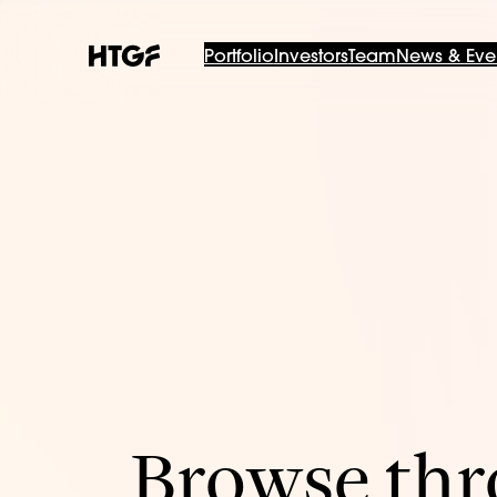
Portfolio
Investors
Team
News & Eve
Browse thro