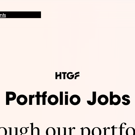
nts
Portfolio Jobs
ugh our portfo