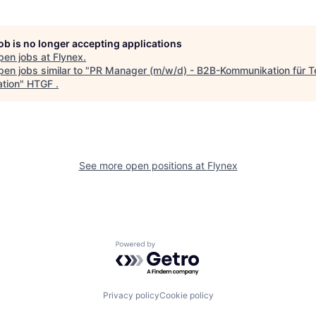
job is no longer accepting applications
pen jobs at
Flynex
.
en jobs similar to "
PR Manager (m/w/d) - B2B-Kommunikation für T
ation
"
HTGF
.
See more open positions at
Flynex
Powered by Getro.com
Privacy policy
Cookie policy