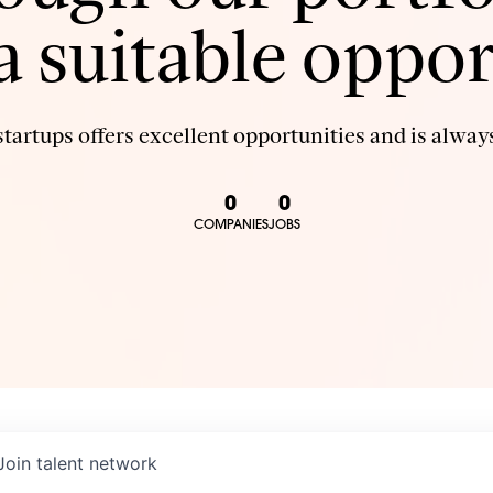
 a suitable oppor
tartups offers excellent opportunities and is always
0
0
COMPANIES
JOBS
Join talent network