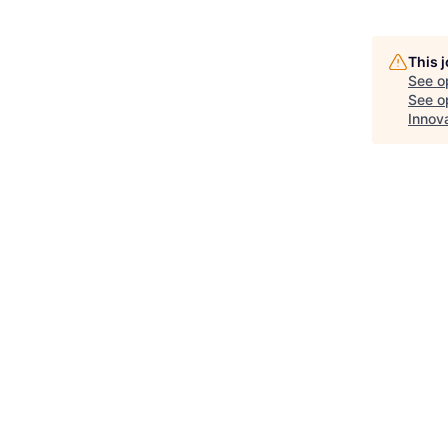
This 
See o
See op
Innov