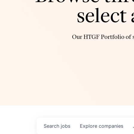
select
Our HTGF Portfolio of s
Search
jobs
Explore
companies