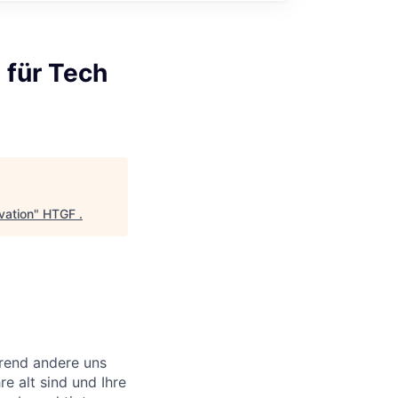
für Tech
vation
"
HTGF
.
hrend andere uns
e alt sind und Ihre