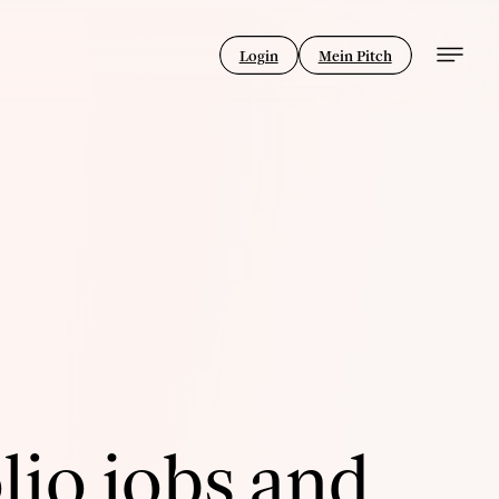
Login
Mein Pitch
lio jobs and