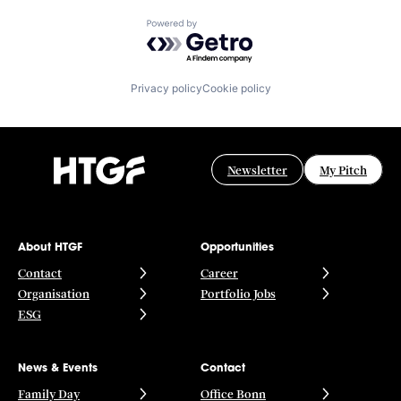
Powered by Getro.com
Privacy policy
Cookie policy
Newsletter
My Pitch
About HTGF
Opportunities
Contact
Career
Organisation
Portfolio Jobs
ESG
News & Events
Contact
Family Day
Office Bonn