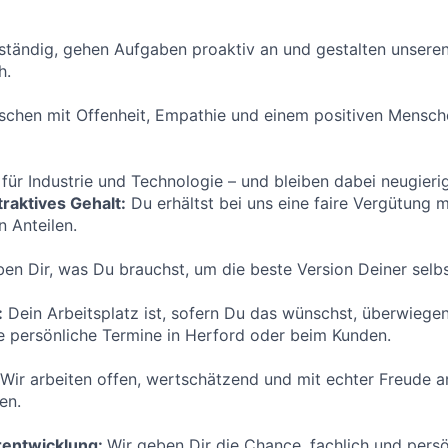
tständig, gehen Aufgaben proaktiv an und gestalten unseren
h.
hen mit Offenheit, Empathie und einem positiven Menschen
 für Industrie und Technologie – und bleiben dabei neugieri
traktives Gehalt:
Du erhältst bei uns eine faire Vergütung m
 Anteilen.
en Dir, was Du brauchst, um die beste Version Deiner selb
:
Dein Arbeitsplatz ist, sofern Du das wünschst, überwiege
e persönliche Termine in Herford oder beim Kunden.
Wir arbeiten offen, wertschätzend und mit echter Freude 
en.
erentwicklung:
Wir geben Dir die Chance, fachlich und persö