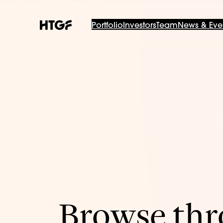
Portfolio
Investors
Team
News & Eve
Browse thro