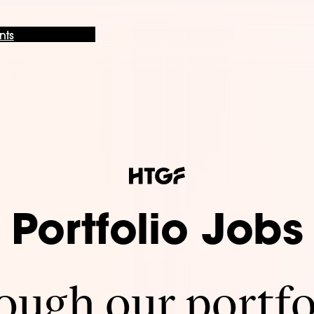
nts
Portfolio Jobs
ugh our portfo