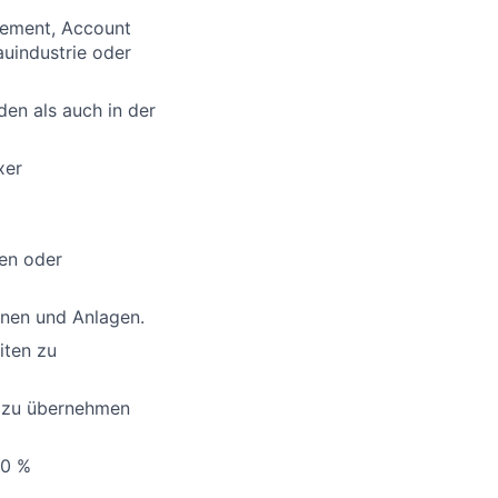
gement, Account
uindustrie oder
en als auch in der
xer
len oder
inen und Anlagen.
iten zu
g zu übernehmen
20 %