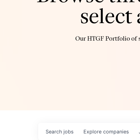
select
Our HTGF Portfolio of s
Search
jobs
Explore
companies