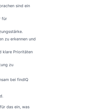
prachen sind ein
 für
zungsstärke.
cen zu erkennen und
 klare Prioritäten
tung zu
nsam bei findIQ
d.
für das ein, was