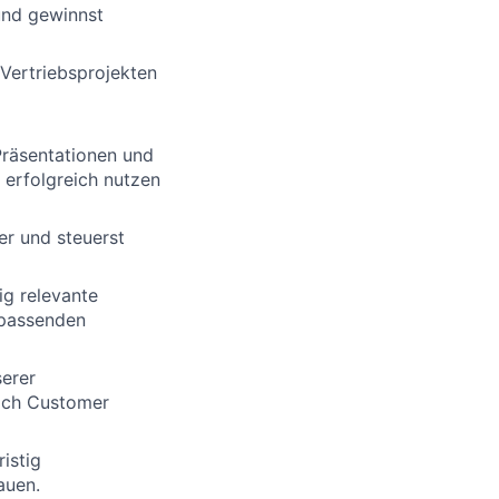
und gewinnst
Vertriebsprojekten
Präsentationen und
 erfolgreich nutzen
er und steuerst
ig relevante
 passenden
serer
eich Customer
istig
auen.