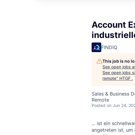
Account Ex
industriel
FINDIQ
This job is no 
See open jobs a
See open jobs si
remote
"
HTGF
.
Sales & Business 
Remote
Posted
on Jun 24, 20
... ist ein schnel
angetreten ist, um