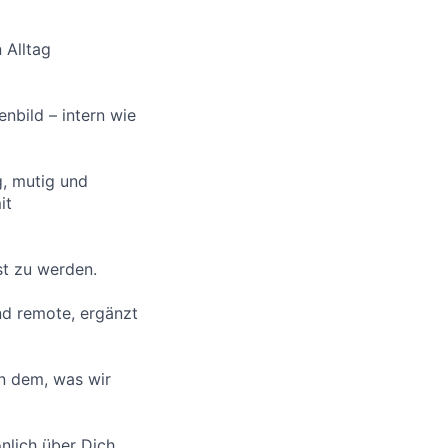
 Alltag
bild – intern wie
g, mutig und
it
st zu werden.
nd remote, ergänzt
an dem, was wir
nlich über Dich