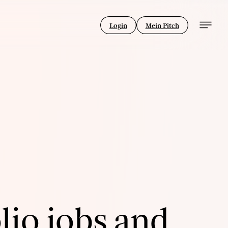
Login
Mein Pitch
lio jobs and