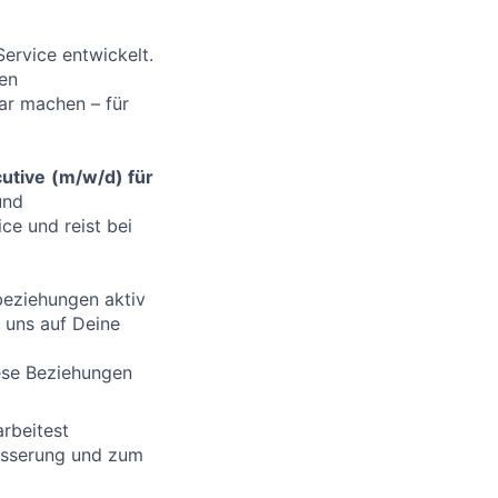
Service entwickelt.
en
bar machen – für
utive
(m/w/d)
für
 und
e und reist bei
beziehungen aktiv
 uns auf Deine
iese Beziehungen
rbeitest
esserung und zum