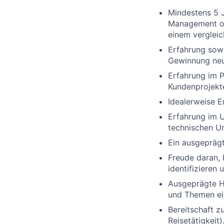
Mindestens 5 
Management od
einem vergleic
Erfahrung sow
Gewinnung neu
Erfahrung im 
Kundenprojekt
Idealerweise E
Erfahrung im U
technischen U
Ein ausgeprägt
Freude daran,
identifizieren
Ausgeprägte H
und Themen ei
Bereitschaft z
Reisetätigkeit)