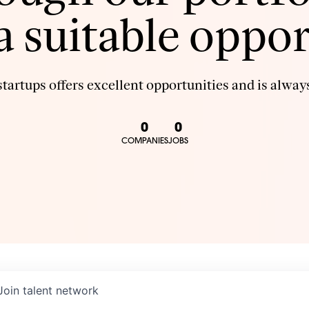
 a suitable oppor
tartups offers excellent opportunities and is always
0
0
COMPANIES
JOBS
Join talent network