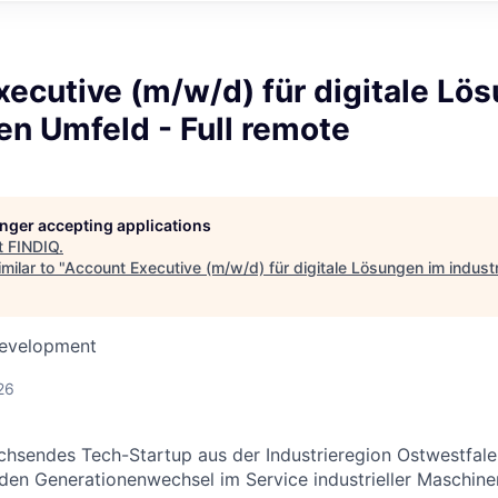
ecutive (m/w/d) für digitale Lö
len Umfeld - Full remote
longer accepting applications
t
FINDIQ
.
milar to "
Account Executive (m/w/d) für digitale Lösungen im industri
Development
26
lwachsendes Tech-Startup aus der Industrieregion Ostwestfal
 den Generationenwechsel im Service industrieller Maschin