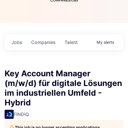
COMPANIES
JOBS
Jobs
Companies
Talent
My
alerts
Key Account Manager
(m/w/d) für digitale Lösungen
im industriellen Umfeld -
Hybrid
FINDIQ
This job is no longer accepting applications