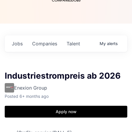
COMPANIES
JOBS
Jobs
Companies
Talent
My
alerts
Industriestrompreis ab 2026
Enexion Group
Posted
6+ months ago
Apply now