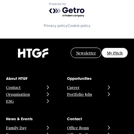
Powered by Getro.com
Privacy policy
Cookie policy
Newsletter
My Pitch
About HTGF
Opportunities
Contact
Career
Organisation
Portfolio Jobs
ESG
News & Events
Contact
Family Day
Office Bonn