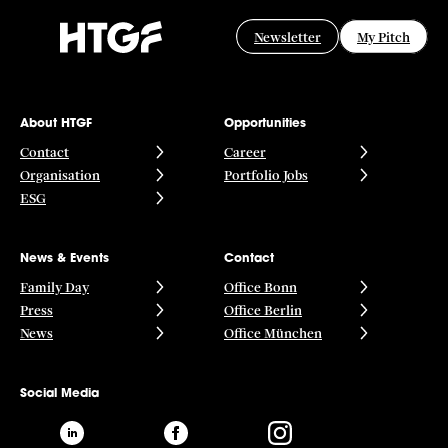
Newsletter
My Pitch
About HTGF
Opportunities
Contact
Career
Organisation
Portfolio Jobs
ESG
News & Events
Contact
Family Day
Office Bonn
Press
Office Berlin
News
Office München
Social Media