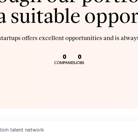
 a suitable oppor
tartups offers excellent opportunities and is always
0
0
COMPANIES
JOBS
Join talent network