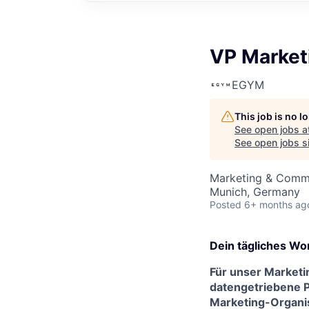
VP Market
EGYM
This job is no 
See open jobs a
See open jobs si
Marketing & Comm
Munich, Germany
Posted
6+ months ag
Dein tägliches Wo
Für unser Marketi
datengetriebene P
Marketing-Organis