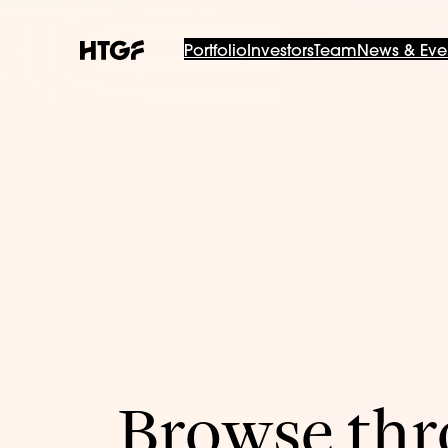
Portfolio
Investors
Team
News & Eve
Browse thro