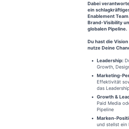
Dabei verantworte
ein schlagkräftig
Enablement Team. 
Brand-Visibility u
globalen Pipeline.
Du hast die Visio
nutze Deine Chanc
Leadership:
D
Growth, Design
Marketing-Pe
Effektivität s
das Leadershi
Growth & Lea
Paid Media od
Pipeline
Marken-Posit
und stellst ei