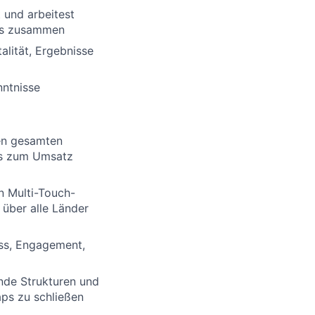
t und arbeitest
ams zusammen
lität, Ergebnisse
nntnisse
den gesamten
bis zum Umsatz
n Multi-Touch-
 über alle Länder
ess, Engagement,
nde Strukturen und
aps zu schließen