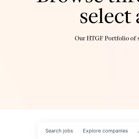
select
Our HTGF Portfolio of s
Search
jobs
Explore
companies