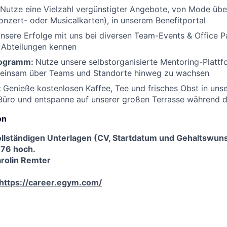
Nutze eine Vielzahl vergünstigter Angebote, von Mode über 
onzert- oder Musicalkarten), in unserem Benefitportal
unsere Erfolge mit uns bei diversen Team-Events & Office Pa
 Abteilungen kennen
rogramm:
Nutze unsere selbstorganisierte Mentoring-Platt
meinsam über Teams und Standorte hinweg zu wachsen
:
Genieße kostenlosen Kaffee, Tee und frisches Obst in un
 Büro und entspanne auf unserer großen Terrasse während 
on
vollständigen Unterlagen (CV, Startdatum und Gehaltswuns
876 hoch.
rolin Remter
https://career.egym.com/