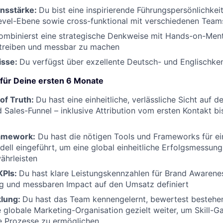
nsstärke:
Du bist eine inspirierende Führungspersönlichkei
Level-Ebene sowie cross-funktional mit verschiedenen Te
mbinierst eine strategische Denkweise mit Hands-on-Menta
utreiben und messbar zu machen
isse:
Du verfügst über exzellente Deutsch- und Englischke
 für Deine ersten 6 Monate
of Truth:
Du hast eine einheitliche, verlässliche Sicht auf 
 Sales-Funnel – inklusive Attribution vom ersten Kontakt 
ramework:
Du hast die nötigen Tools und Frameworks für ei
dell eingeführt, um eine global einheitliche Erfolgsmessung
ährleisten
KPIs:
Du hast klare Leistungskennzahlen für Brand Awaren
ag und messbaren Impact auf den Umsatz definiert
lung:
Du hast das Team kennengelernt, bewertest bestehe
e globale Marketing-Organisation gezielt weiter, um Skill-G
e Prozesse zu ermöglichen