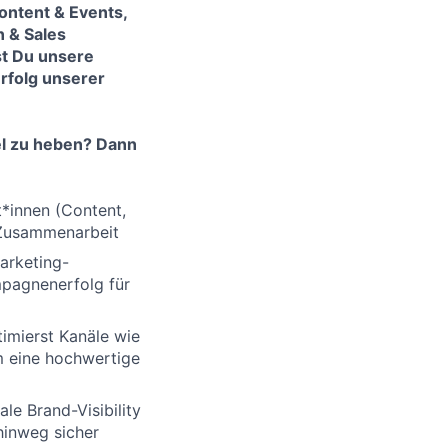
ontent & Events,
 & Sales
st Du unsere
Erfolg unserer
el zu heben? Dann
t*innen (Content,
d Zusammenarbeit
arketing-
mpagnenerfolg für
imierst Kanäle wie
 eine hochwertige
e Brand-Visibility
hinweg sicher