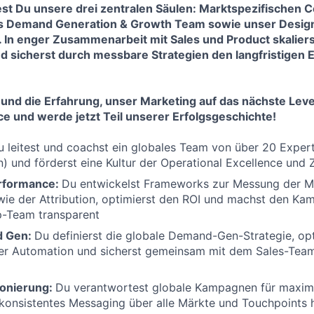
st Du unsere drei zentralen Säulen: Marktspezifischen C
es Demand Generation & Growth Team sowie unser Design
In enger Zusammenarbeit mit Sales und Product skalier
nd sicherst durch messbare Strategien den langfristigen 
n und die Erfahrung, unser Marketing auf das nächste Lev
e und werde jetzt Teil unserer Erfolgsgeschichte!
u leitest und coachst ein globales Team von über 20 Exper
) und förderst eine Kultur der Operational Excellence un
rformance:
Du entwickelst Frameworks zur Messung der M
owie der Attribution, optimierst den ROI und machst den Ka
p-Team transparent
d Gen:
Du definierst die globale Demand-Gen-Strategie, opt
er Automation und sicherst gemeinsam mit dem Sales-Team
ionierung:
Du verantwortest globale Kampagnen für maximal
n konsistentes Messaging über alle Märkte und Touchpoints 