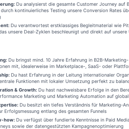
ierung:
Du analysierst die gesamte Customer Journey auf Ba
 durch kontinuierliches Testing unsere Conversion Rates übe
g
ment:
Du verantwortest erstklassiges Begleitmaterial wie P
das unsere Deal-Zyklen beschleunigt und direkt auf unsere
ung:
Du bringst mind. 10 Jahre Erfahrung in B2B-Marketing-
onen mit, idealerweise im Marketplace-, SaaS- oder Platt
ship:
Du hast Erfahrung in der Leitung internationaler Orga
zentrale Funktionen mit lokaler Umsetzung perfekt zu balan
ation & Growth:
Du hast nachweisbare Erfolge in den Be
rformance Marketing und Marketing Automation auf globale
xpertise:
Du besitzt ein tiefes Verständnis für Marketing-An
r Erfolgsmessung entlang des gesamten Funnels
ow-how:
Du verfügst über fundierte Kenntnisse in Paid Media
neys sowie der datengestützten Kampagnenoptimierung