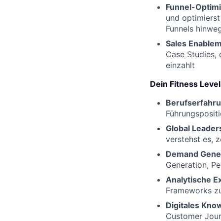
Funnel-Optim
und optimierst
Funnels hinwe
Sales Enable
Case Studies, 
einzahlt
Dein Fitness Level
Berufserfahr
Führungspositi
Global Leader
verstehst es, 
Demand Gener
Generation, Pe
Analytische E
Frameworks zu
Digitales Kn
Customer Jour