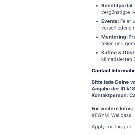
Benefitportal:
vergünstigte K
Events:
Feier 
verschiedenen
Mentoring-P
teilen und ge
Kaffee & Obst
klimatisierten
Contact Informati
Bitte lade Deine 
Angabe der ID #1
Kontaktperson: Ca
Für weitere Infos:
#EGYM_Wellpass
Apply for this job