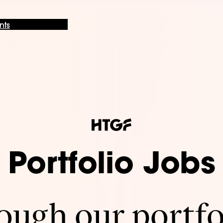
nts
Portfolio Jobs
ugh our portfo