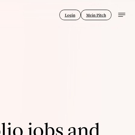
Login
Mein Pitch
lio jobs and