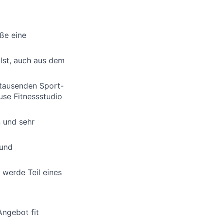
ße eine
eilst, auch aus dem
 tausenden Sport-
use Fitnessstudio
 und sehr
 und
werde Teil eines
Angebot fit