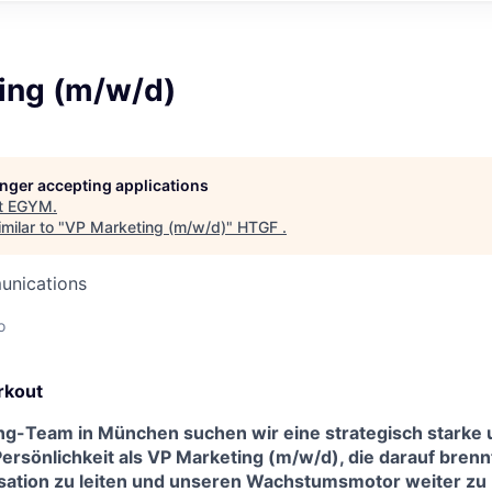
ing (m/w/d)
longer accepting applications
t
EGYM
.
milar to "
VP Marketing (m/w/d)
"
HTGF
.
unications
o
rkout
ng-Team in München suchen wir eine strategisch starke 
ersönlichkeit als VP Marketing (m/w/d), die darauf brenn
ation zu leiten und unseren Wachstumsmotor weiter zu