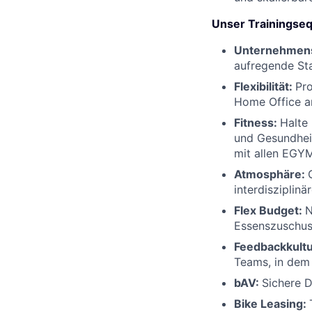
Unser Trainingse
Unternehmens
aufregende Sta
Flexibilität:
Pro
Home Office a
Fitness:
Halte
und Gesundheit
mit allen EGY
Atmosphäre:
interdisziplin
Flex Budget:
N
Essenszuschu
Feedbackkult
Teams, in dem
bAV:
Sichere D
Bike Leasing: