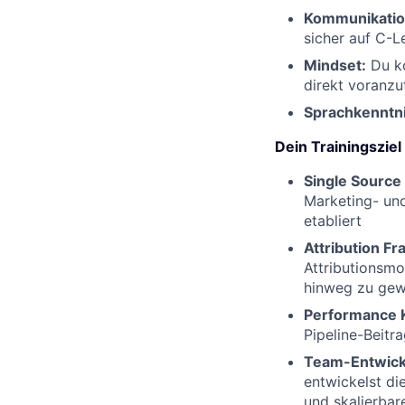
Kommunikatio
sicher auf C-
Mindset:
Du ko
direkt voranz
Sprachkenntn
Dein Trainingsziel
Single Source 
Marketing- und
etabliert
Attribution F
Attributionsmo
hinweg zu gew
Performance 
Pipeline-Beitr
Team-Entwick
entwickelst di
und skalierbar