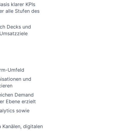
sis klarer KPIs
r alle Stufen des
itch Decks und
 Umsatzziele
form-Umfeld
nisationen und
cieren
reichen Demand
r Ebene erzielt
alytics sowie
 Kanälen, digitalen