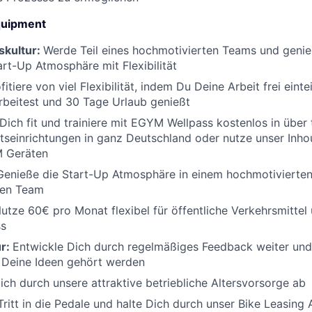
quipment
kultur:
Werde Teil eines hochmotivierten Teams und genie
rt-Up Atmosphäre mit Flexibilität
fitiere von viel Flexibilität, indem Du Deine Arbeit frei eint
rbeitest und 30 Tage Urlaub genießt
 Dich fit und trainiere mit EGYM Wellpass kostenlos in über
seinrichtungen in ganz Deutschland oder nutze unser Inho
M Geräten
Genieße die Start-Up Atmosphäre in einem hochmotivierten
ären Team
utze 60€ pro Monat flexibel für öffentliche Verkehrsmittel
ss
ur:
Entwickle Dich durch regelmäßiges Feedback weiter und 
 Deine Ideen gehört werden
ich durch unsere attraktive betriebliche Altersvorsorge ab
Tritt in die Pedale und halte Dich durch unser Bike Leasing 