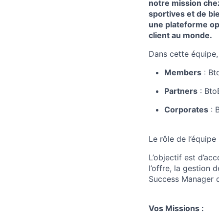
notre mission chez
sportives et de bi
une plateforme opé
client au monde.
Dans cette équipe
Members
: Bt
Partners
: Bto
Corporates
: B
Le rôle de l’équip
L’objectif est d’a
l’offre, la gestion
Success Manager d
Vos Missions :