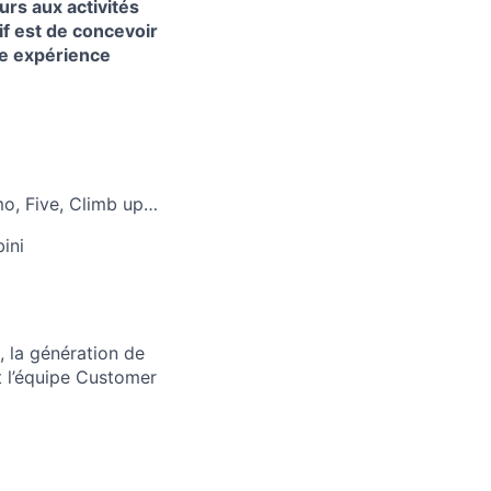
rs aux activités
if est de concevoir
re expérience
mo, Five, Climb up…
bini
, la génération de
nt l’équipe Customer