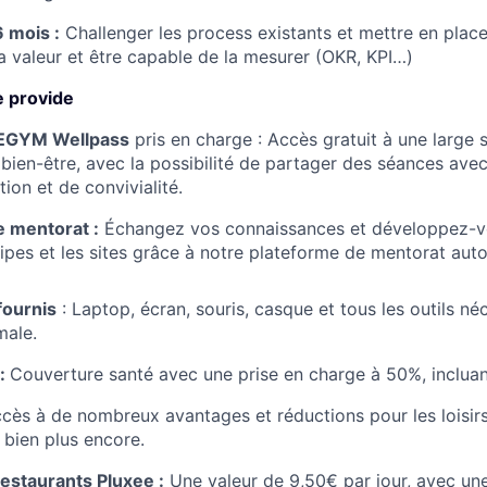
6 mois :
Challenger les process existants et mettre en plac
la valeur et être capable de la mesurer (OKR, KPI…)
 provide
EGYM Wellpass
pris en charge : Accès gratuit à une large 
 bien-être, avec la possibilité de partager des séances ave
ion et de convivialité.
 mentorat :
Échangez vos connaissances et développez-v
uipes et les sites grâce à notre plateforme de mentorat aut
fournis
: Laptop, écran, souris, casque et tous les outils n
male.
 :
Couverture santé avec une prise en charge à 50%, incluant
cès à de nombreux avantages et réductions pour les loisir
bien plus encore.
restaurants Pluxee :
Une valeur de 9,50€ par jour, avec une