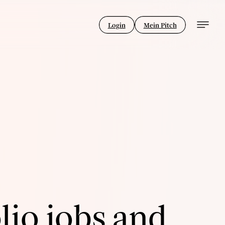
Login
Mein Pitch
lio jobs and