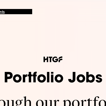
nts
Portfolio Jobs
ugh our portfo