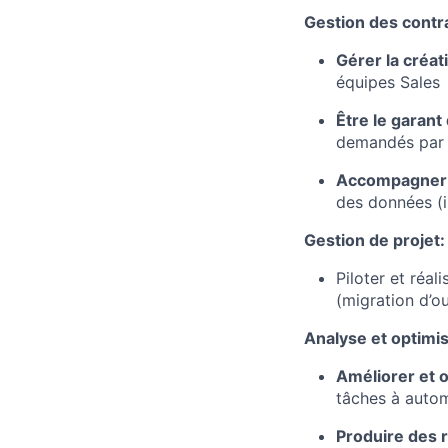
Gestion des contr
Gérer la créat
équipes Sales
Être le garant 
demandés par l
Accompagner l
des données (i
Gestion de projet:
Piloter et réa
(migration d’o
Analyse et optimi
Améliorer et 
tâches à auto
Produire des r