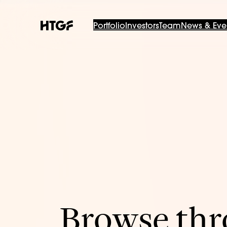
Portfolio
Investors
Team
News & Eve
Browse thro