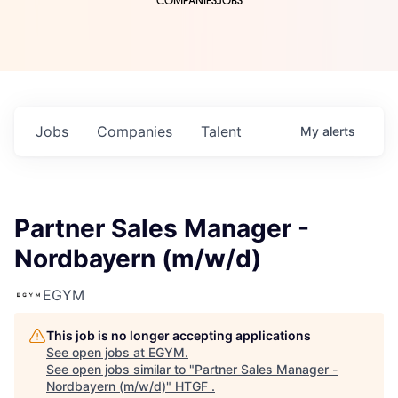
COMPANIES
JOBS
Jobs
Companies
Talent
My
alerts
Partner Sales Manager -
Nordbayern (m/w/d)
EGYM
This job is no longer accepting applications
See open jobs at
EGYM
.
See open jobs similar to "
Partner Sales Manager -
Nordbayern (m/w/d)
"
HTGF
.