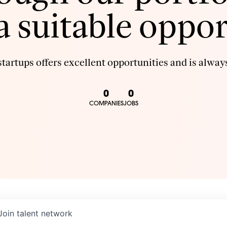
 a suitable oppor
tartups offers excellent opportunities and is always
0
0
COMPANIES
JOBS
Join talent network