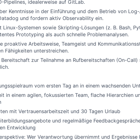
D-Pipelines, idealerweise auf GitLab.
ber Kenntnisse in der Einführung und dem Betrieb von Log
atadog und fordern aktiv Observability ein.
 Linux-Systemen sowie Skripting-Lösungen (z. B. Bash, Pyt
entes Prototyping als auch schnelle Problemanalysen.
ne proaktive Arbeitsweise, Teamgeist und Kommunikationsstä
en Fähigkeiten unterstreichen.
d Bereitschaft zur Teilnahme an Rufbereitschaften (On-Call) 
ich.
tungsspielraum vom ersten Tag an in einem wachsenden U
 in einem agilen, fokussierten Team, flache Hierarchien u
n
ten mit Vertrauensarbeitszeit und 30 Tagen Urlaub
Weiterbildungsangebote und regelmäßige Feedbackgespräche
hen Entwicklung
erspektive: Wer Verantwortung übernimmt und Ergebnisse 