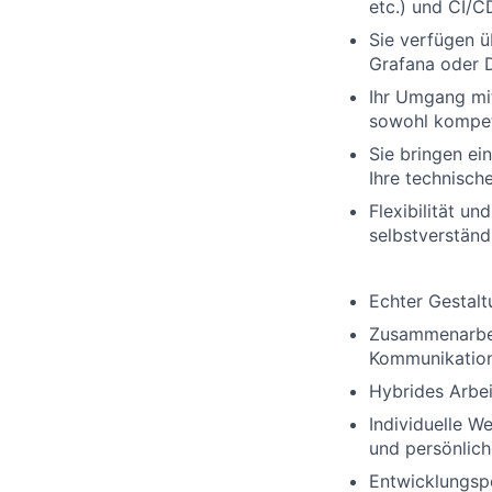
etc.) und CI/C
Sie verfügen ü
Grafana oder D
Ihr Umgang mit
sowohl kompet
Sie bringen ei
Ihre technisch
Flexibilität un
selbstverständl
Echter Gestal
Zusammenarbeit
Kommunikatio
Hybrides Arbei
Individuelle 
und persönlic
Entwicklungsp