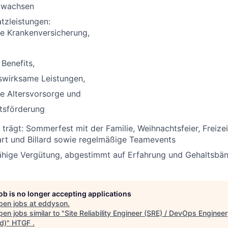
 wachsen
atzleistungen:
he Krankenversicherung,
Benefits,
wirksame Leistungen,
he Altersvorsorge und
tsförderung
 trägt: Sommerfest mit der Familie, Weihnachtsfeier, Freize
art und Billard
sowie
regelmäßige Teamevents
hige Vergütung, abgestimmt auf Erfahrung und Gehaltsbä
job is no longer accepting applications
pen jobs at
eddyson
.
en jobs similar to "
Site Reliability Engineer (SRE) / DevOps Engineer
d)
"
HTGF
.