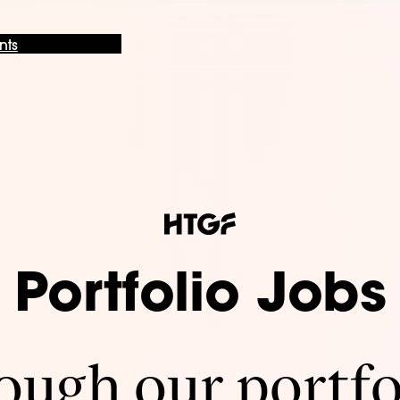
nts
Portfolio Jobs
ugh our portfo