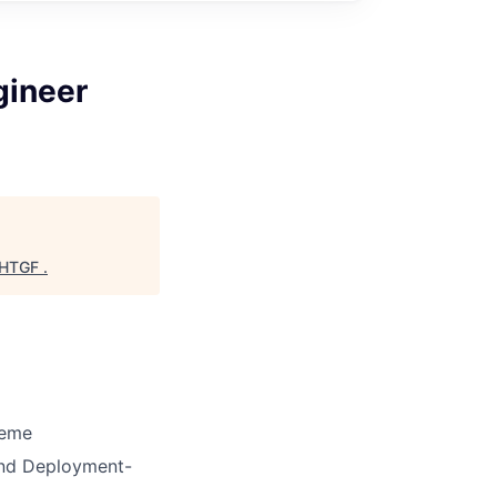
gineer
HTGF
.
teme
 und Deployment-