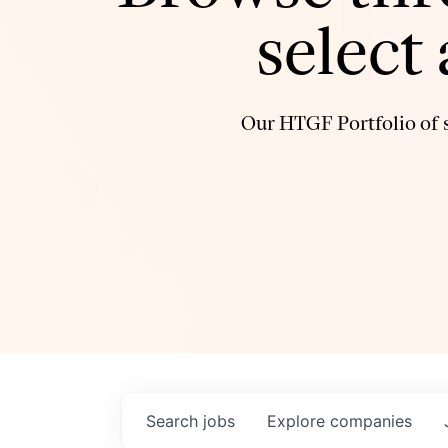
select
Our HTGF Portfolio of s
Search
jobs
Explore
companies