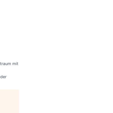
itraum mit
nder