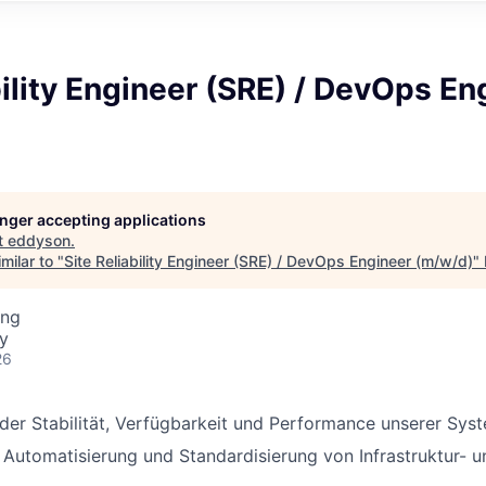
bility Engineer (SRE) / DevOps En
longer accepting applications
t
eddyson
.
milar to "
Site Reliability Engineer (SRE) / DevOps Engineer (m/w/d)
"
ing
y
26
 der Stabilität, Verfügbarkeit und Performance unserer Sys
e Automatisierung und Standardisierung von Infrastruktur-