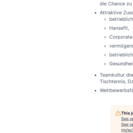
die Chance zu
Attraktive Zus
betrieblic
Hansefit
,
Corporate 
vermögens
betrieblic
Gesundhei
Teamkultur die
Tischtennis, D
Wettbewerbsfä
This 
See o
See op
(m/w/