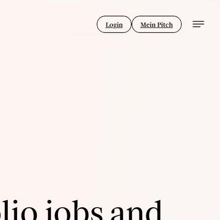
Login
Mein Pitch
lio jobs and