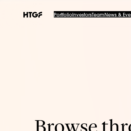
Portfolio
Investors
Team
News & Eve
Browse thro