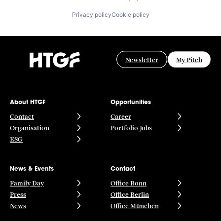
Privacy policy
Cookie policy
Newsletter
My Pitch
About HTGF
Opportunities
Contact
Career
Organisation
Portfolio Jobs
ESG
News & Events
Contact
Family Day
Office Bonn
Press
Office Berlin
News
Office München