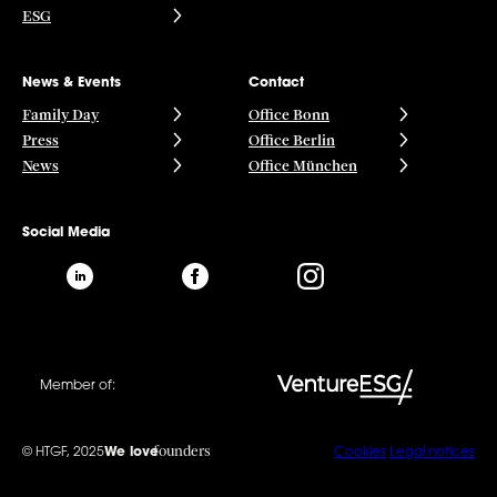
ESG
News & Events
Contact
Family Day
Office Bonn
Press
Office Berlin
News
Office München
Social Media
Member of:
founders
© HTGF, 2025
We love
Cookies
Legal notices