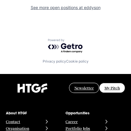
See more open positions at
eddyson
Powered by Getro.com
Privacy policy
Cookie policy
Newsletter
My Pitch
About HTGF
Opportunities
Contact
Career
Organisation
Portfolio Jobs