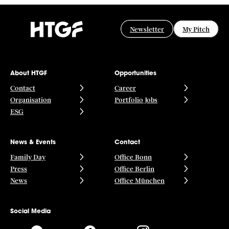
Newsletter
My Pitch
About HTGF
Opportunities
Contact
Career
Organisation
Portfolio Jobs
ESG
News & Events
Contact
Family Day
Office Bonn
Press
Office Berlin
News
Office München
Social Media