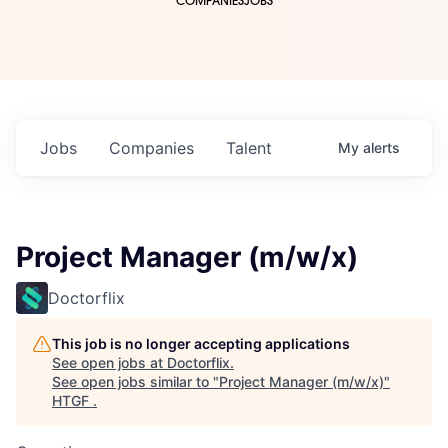
COMPANIES
JOBS
Jobs
Companies
Talent
My
alerts
Project Manager (m/w/x)
Doctorflix
This job is no longer accepting applications
See open jobs at
Doctorflix
.
See open jobs similar to "
Project Manager (m/w/x)
"
HTGF
.