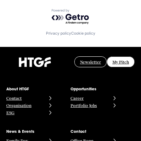
Powered by Getro.com
Privacy policy
Cookie policy
Newsletter
My Pitch
About HTGF
Opportunities
Contact
Career
Organisation
Portfolio Jobs
ESG
News & Events
Contact
Family Day
Office Bonn