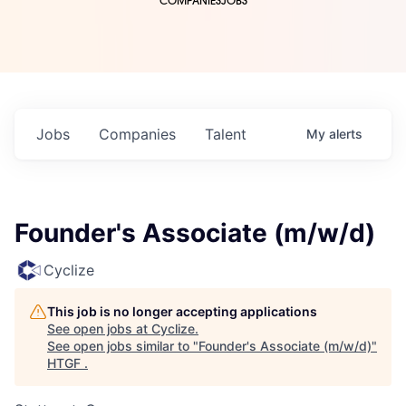
COMPANIES
JOBS
Jobs
Companies
Talent
My
alerts
Founder's Associate (m/w/d)
Cyclize
This job is no longer accepting applications
See open jobs at
Cyclize
.
See open jobs similar to "
Founder's Associate (m/w/d)
"
HTGF
.