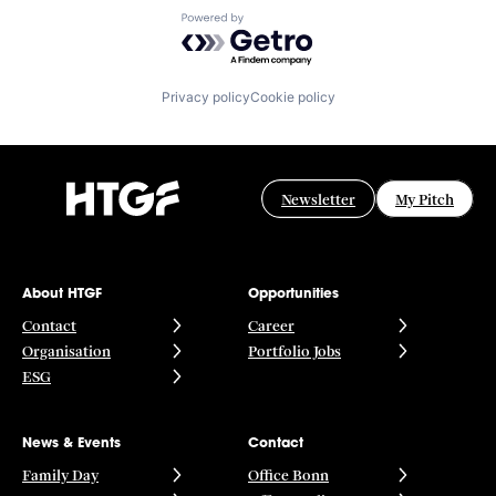
Powered by Getro.com
Privacy policy
Cookie policy
Newsletter
My Pitch
About HTGF
Opportunities
Contact
Career
Organisation
Portfolio Jobs
ESG
News & Events
Contact
Family Day
Office Bonn