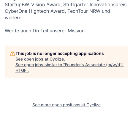
StartupBW, Vision Award, Stuttgarter Innovationspreis,
CyberOne Hightech Award, TechTour NRW und
weitere.
Werde auch Du Teil unserer Mission.
This job is no longer accepting applications
See open jobs at
Cyclize
.
See open jobs similar to "
Founder's Associate (m/w/d)
"
HTGF
.
See more open positions at
Cyclize