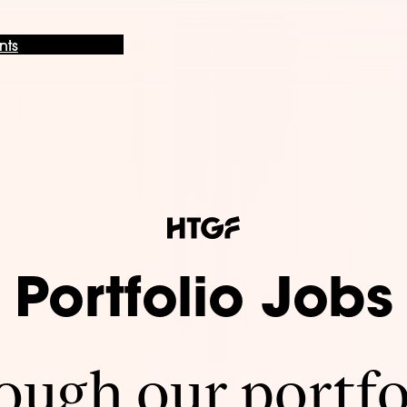
nts
Portfolio Jobs
ugh our portfo