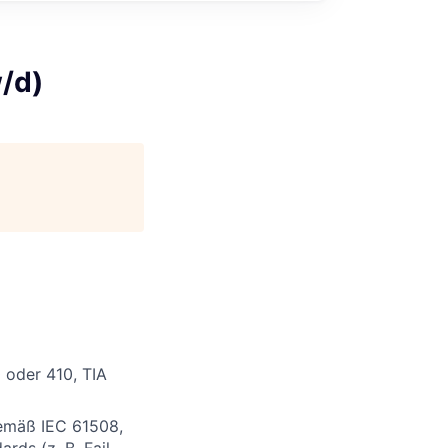
/d)
oder 410, TIA
gemäß
IEC 61508,
ards (z. B.
Fail-