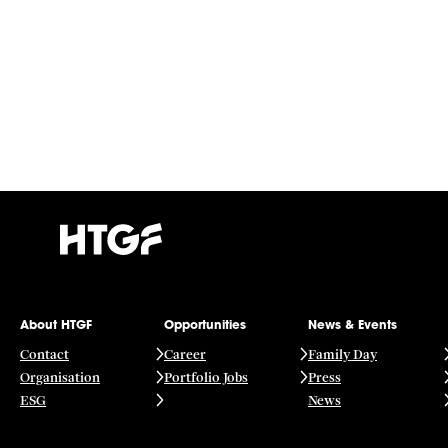
About HTGF
Opportunities
News & Events
Contact
Career
Family Day
Organisation
Portfolio Jobs
Press
ESG
News