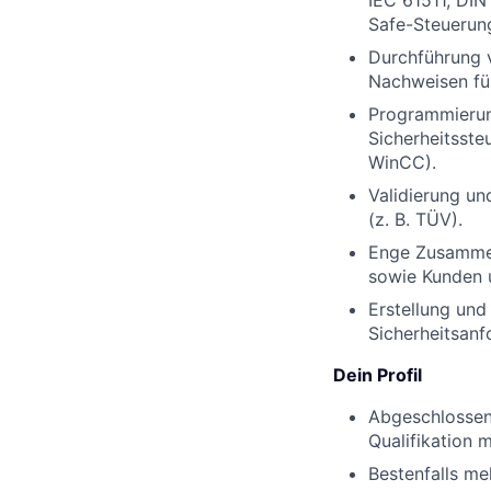
Safe-Steuerun
Durchführung 
Nachweisen
fü
Programmierun
Sicherheitsste
WinCC).
Validierung un
(z. B. TÜV).
Enge Zusammen
sowie Kunden 
Erstellung und
Sicherheitsanf
Dein Profil
Abgeschlossene
Qualifikation 
Bestenfalls me