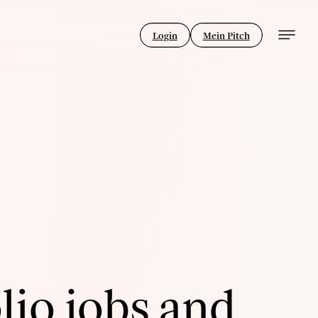
Login
Mein Pitch
lio jobs and