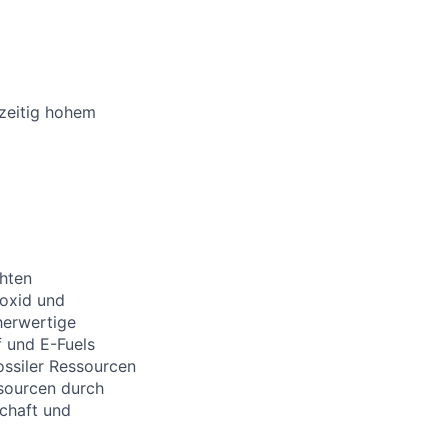
hzeitig hohem
chten
oxid und
herwertige
f und E-Fuels
ossiler Ressourcen
ssourcen durch
schaft und