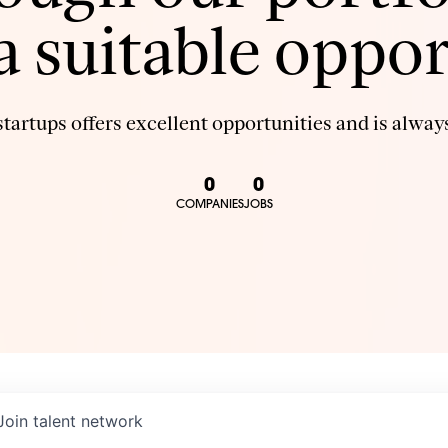
 a suitable oppor
tartups offers excellent opportunities and is always
0
0
COMPANIES
JOBS
Join talent network