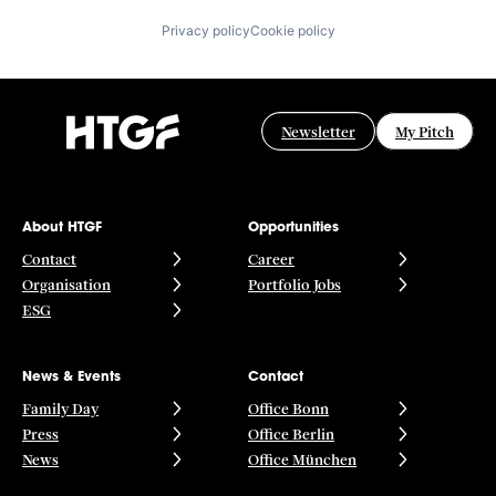
Privacy policy
Cookie policy
Newsletter
My Pitch
About HTGF
Opportunities
Contact
Career
Organisation
Portfolio Jobs
ESG
News & Events
Contact
Family Day
Office Bonn
Press
Office Berlin
News
Office München