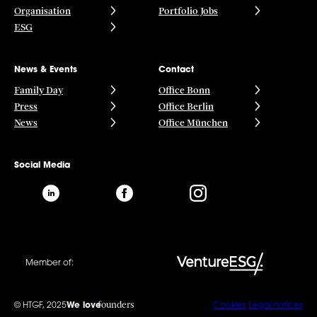
Organisation
Portfolio Jobs
ESG
News & Events
Contact
Family Day
Office Bonn
Press
Office Berlin
News
Office München
Social Media
Member of:
founders
© HTGF, 2025
We love
Cookies
Legal notices