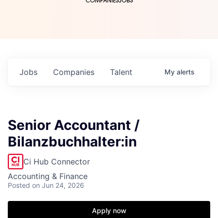
COMPANIES
JOBS
Jobs
Companies
Talent
My
alerts
Senior Accountant /
Bilanzbuchhalter:in
Ci Hub Connector
Accounting & Finance
Posted
on Jun 24, 2026
Apply now