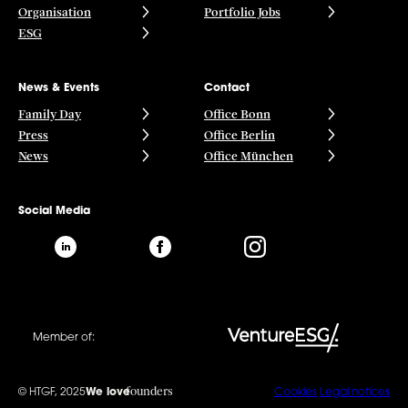
Organisation
Portfolio Jobs
ESG
News & Events
Contact
Family Day
Office Bonn
Press
Office Berlin
News
Office München
Social Media
Member of:
founders
© HTGF, 2025
We love
Cookies
Legal notices