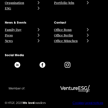
Organisation
Portfolio Jobs
ESG
News & Events
Contact
Family Day
Office Bonn
Press
Office Berlin
News
Office München
Social Media
Member of:
founders
© HTGF, 2025
We love
Cookies
Legal notices