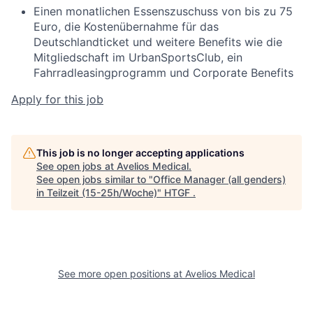
Einen monatlichen Essenszuschuss von bis zu 75
Euro, die Kostenübernahme für das
Deutschlandticket und weitere Benefits wie die
Mitgliedschaft im UrbanSportsClub, ein
Fahrradleasingprogramm und Corporate Benefits
Apply for this job
This job is no longer accepting applications
See open jobs at
Avelios Medical
.
See open jobs similar to "
Office Manager (all genders)
in Teilzeit (15-25h/Woche)
"
HTGF
.
See more open positions at
Avelios Medical