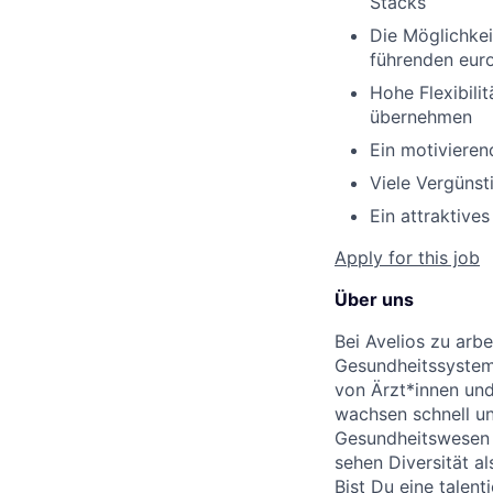
Stacks
Die Möglichkei
führenden euro
Hohe Flexibili
übernehmen
Ein motivieren
Viele Vergünst
Ein attraktive
Apply for this job
Über uns
Bei Avelios zu arb
Gesundheitssystems
von Ärzt*innen und
wachsen schnell u
Gesundheitswesen v
sehen Diversität al
Bist Du eine talent