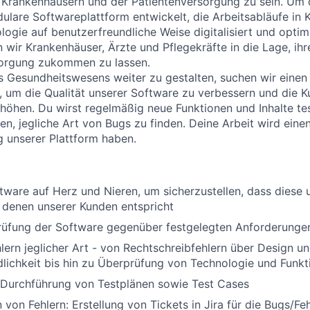
n Krankenhäusern und der Patientenversorgung zu sein. Um d
ulare Softwareplattform entwickelt, die Arbeitsabläufe in
ogie auf benutzerfreundliche Weise digitalisiert und optimi
 wir Krankenhäuser, Ärzte und Pflegekräfte in die Lage, ihr
orgung zukommen zu lassen.
s Gesundheitswesens weiter zu gestalten, suchen wir eine
, um die Qualität unserer Software zu verbessern und die 
erhöhen. Du wirst regelmäßig neue Funktionen und Inhalte t
n, jegliche Art von Bugs zu finden. Deine Arbeit wird einen
g unserer Plattform haben.
tware auf Herz und Nieren, um sicherzustellen, dass diese
 denen unserer Kunden entspricht
Prüfung der Software gegenüber festgelegten Anforderunge
lern jeglicher Art - von Rechtschreibfehlern über Design u
lichkeit bis hin zu Überprüfung von Technologie und Funkti
 Durchführung von Testplänen sowie Test Cases
von Fehlern: Erstellung von Tickets in Jira für die Bugs/Feh