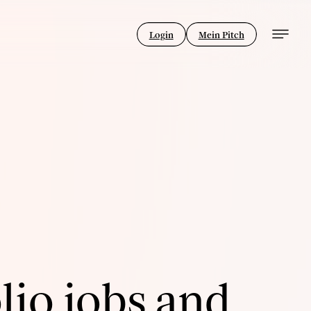
Login
Mein Pitch
lio jobs and