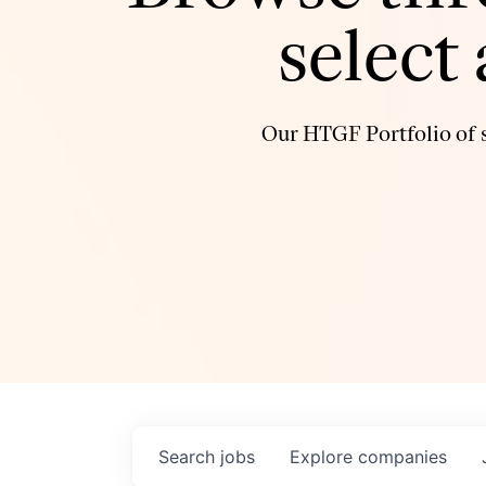
select
Our HTGF Portfolio of s
Search
jobs
Explore
companies