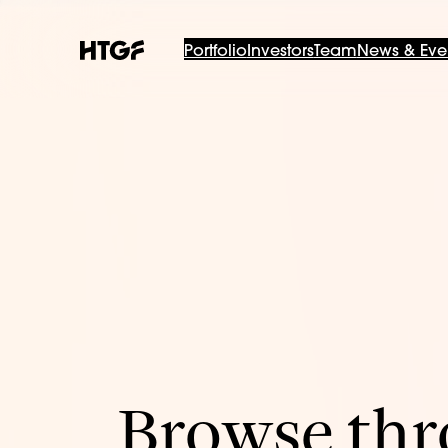
Portfolio
Investors
Team
News & Eve
Browse thro