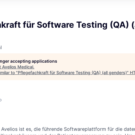
kraft für Software Testing (QA) (
l
longer accepting applications
t
Avelios Medical
.
milar to "
Pflegefachkraft für Software Testing (QA) (all genders)
"
H
o
 Avelios ist es, die führende Softwareplattform für die dat