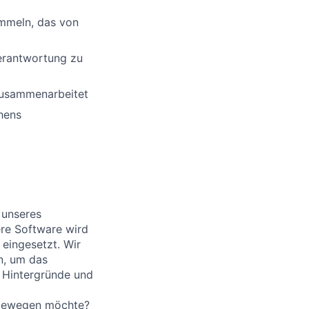
ammeln, das von
Verantwortung zu
 zusammenarbeitet
hens
 unseres
re Software wird
 eingesetzt. Wir
n, um das
e Hintergründe und
 bewegen möchte?