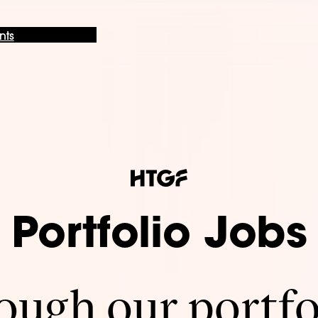
nts
Portfolio Jobs
ugh our portfo