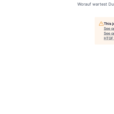
Worauf wartest Du 
This 
See o
See op
HTG