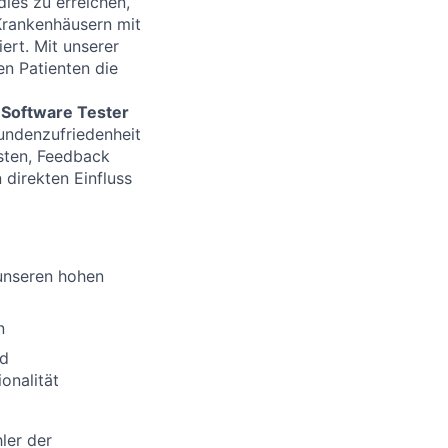
ies zu erreichen,
 Krankenhäusern mit
ert. Mit unserer
en Patienten die
n
Software Tester
Kundenzufriedenheit
esten, Feedback
 direkten Einfluss
 unseren hohen
n
nd
onalität
ler der