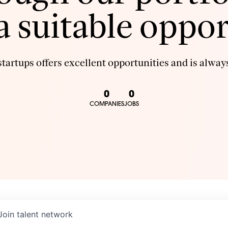
 a suitable oppor
tartups offers excellent opportunities and is always
0
0
COMPANIES
JOBS
Join talent network