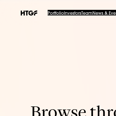
Portfolio
Investors
Team
News & Eve
Browse thro