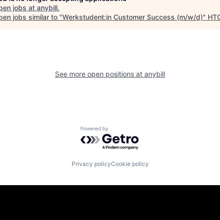
pen jobs at
anybill
.
en jobs similar to "
Werkstudent:in Customer Success (m/w/d)
"
HT
See more open positions at
anybill
Powered by Getro.com
Privacy policy
Cookie policy