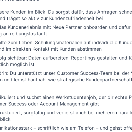
sere Kunden im Blick: Du sorgst dafür, dass Anfragen schnel
nd trägst so aktiv zur Kundenzufriedenheit bei
das Kundenerlebnis mit: Neue Partner onboarden und dafür 
 an reibungslos läuft
alte zum Leben: Schulungsmaterialien auf individuelle Kund
nd im direkten Kontakt mit Kunden abstimmen
lg sichtbar: Daten aufbereiten, Reportings gestalten und 
klich möglich ist
drin: Du unterstützt unser Customer Success-Team bei der
 und lernst hautnah, wie strategische Kundenpartnerschaft
ikuliert und suchst einen Werkstudentenjob, der dir echte 
mer Success oder Account Management gibt
trukturiert, sorgfältig und verlierst auch bei mehreren para
blick
ikationsstark – schriftlich wie am Telefon – und gehst of