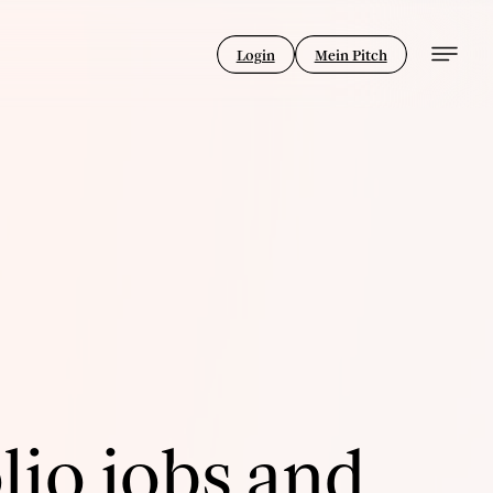
Login
Mein Pitch
lio jobs and