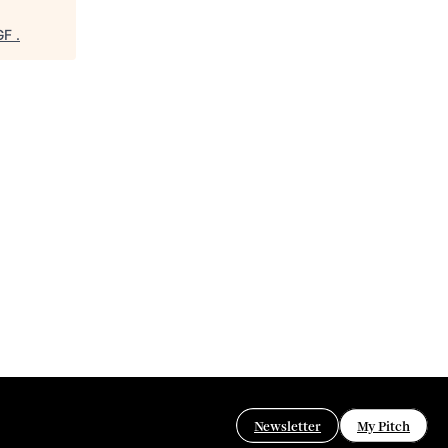
GF
.
Newsletter
My Pitch