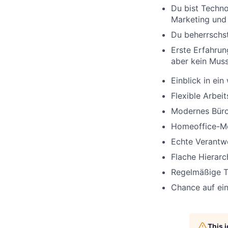
Du bist Technol
Marketing und 
Du beherrschst
Erste Erfahrun
aber kein Mus
Einblick in e
Flexible Arbei
Modernes Büro
Homeoffice-Mö
Echte Verantw
Flache Hierar
Regelmäßige T
Chance auf ei
This 