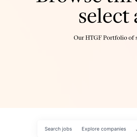
select
Our HTGF Portfolio of s
Search
jobs
Explore
companies