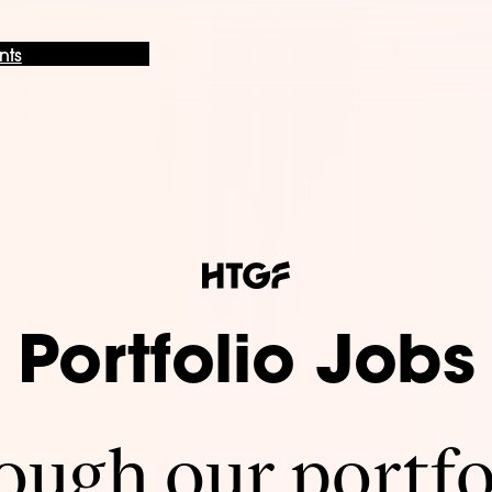
nts
Portfolio Jobs
ugh our portfo