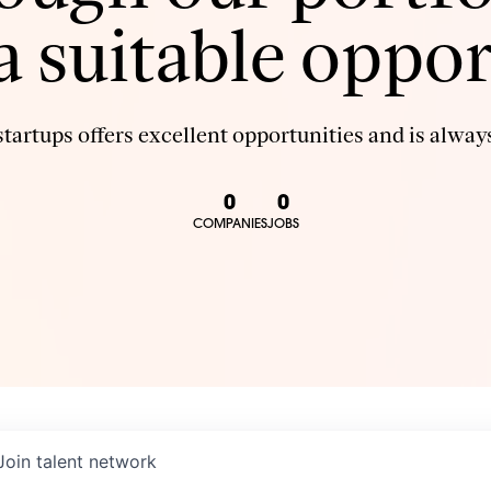
 a suitable oppor
tartups offers excellent opportunities and is always
0
0
COMPANIES
JOBS
Join talent network