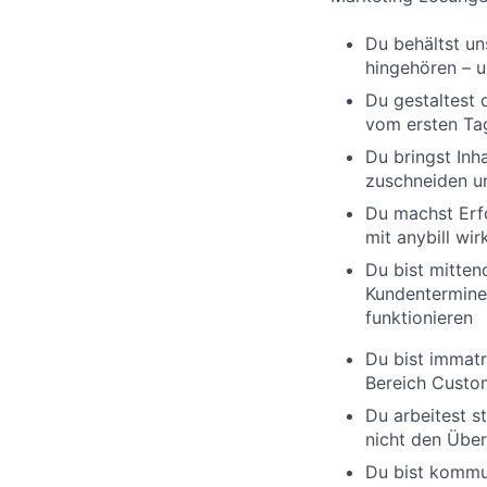
Du behältst un
hingehören – u
Du gestaltest 
vom ersten Tag
Du bringst Inh
zuschneiden u
Du machst Erfo
mit anybill wir
Du bist mitten
Kundenterminen
funktionieren
Du bist immatr
Bereich Custo
Du arbeitest s
nicht den Über
Du bist kommun