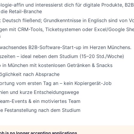
ogie-affin und interessierst dich für digitale Produkte, B2B
die Retail-Branche
 Deutsch fließend; Grundkenntnisse in Englisch sind von Vo
gen mit CRM-Tools, Ticketsystemen oder Excel/Google Shee
s
in wachsendes B2B-Software-Start-up im Herzen Münchens.
tszeiten – ideal neben dem Studium (15–20 Std./Woche)
 in München mit kostenlosen Getränken & Snacks
glichkeit nach Absprache
ortung vom ersten Tag an – kein Kopiergerät-Job
chien und kurze Entscheidungswege
eam-Events & ein motiviertes Team
ne Festanstellung nach dem Studium
job is no longer accepting applications