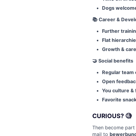
Dogs welcom
📚
Career & Deve
Further traini
Flat hierarchi
Growth & care
🤝
Social benefits
Regular team 
Open feedback
You culture &
Favorite snack
CURIOUS?
🧐
Then become part o
mail to
bewerbung