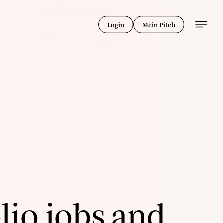
Login
Mein Pitch
lio jobs and