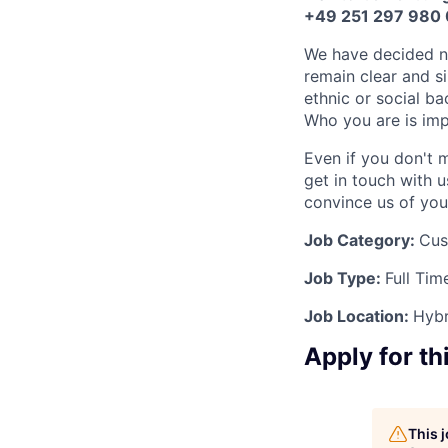
+49 251 297 980 
We have decided no
remain clear and s
ethnic or social bac
Who you are is imp
Even if you don't 
get in touch with u
convince us of your
Job Category:
Cus
Job Type:
Full Tim
Job Location:
Hybr
Apply for th
This 