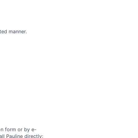
eted manner.
on form or by e-
ll Pauline directly: