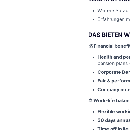
Weitere Sprach
Erfahrungen 
DAS BIETEN W
💰
Financial benefi
Health and pe
pension plans 
Corporate Ben
Fair & perfor
Company note
⚖️
Work-life balan
Flexible work
30 days annua
Time off in li