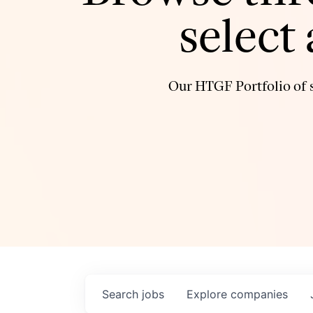
select
Our HTGF Portfolio of s
Search
jobs
Explore
companies