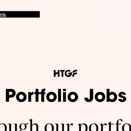
nts
Portfolio Jobs
ugh our portfo