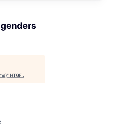
 genders
me)
"
HTGF
.
d