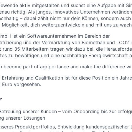
giewende aktiv mitgestalten und suchst eine Aufgabe mit Si
enau richtig! Als junges, innovatives Unternehmen veränder
hhaltig – dabei zählt nicht nur dein Können, sondern auc
e Möglichkeit, dich weiterzuentwickeln und mit uns zu wach
GmbH ist ein Softwareunternehmen im Bereich der
rtifizierung und der Vermarktung von Biomethan und LCO2 
 rund 35 Mitarbeitern tragen wir dazu bei, die Herausford
es zu bewältigen und eine nachhaltige Energiewirtschaft 
 become part of agriportance and make the difference wit
 Erfahrung und Qualifikation ist für diese Position ein Jah
 Euro vorgesehen.
✅
Betreuung unserer Kunden – vom Onboarding bis zur erfolg
ng unserer Lösungen
nseres Produktportfolios, Entwicklung kundenspezifischer