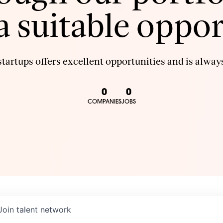
 a suitable oppor
tartups offers excellent opportunities and is always
0
0
COMPANIES
JOBS
Join talent network