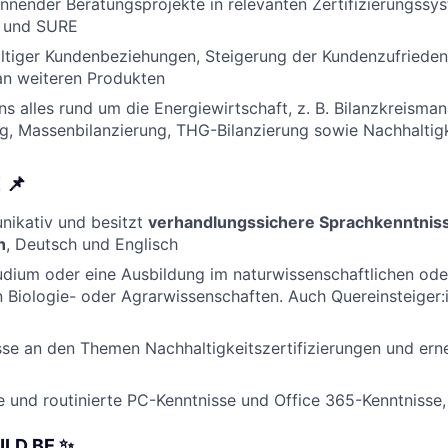
nnender Beratungsprojekte in relevanten Zertifizierungssy
C und SURE
ltiger Kundenbeziehungen, Steigerung der Kundenzufriede
an weiteren Produkten
uns alles rund um die Energiewirtschaft, z. B. Bilanzkreism
g, Massenbilanzierung, THG-Bilanzierung sowie Nachhaltigke
E
📌
nikativ und besitzt
verhandlungssichere Sprachkenntniss
h
, Deutsch und Englisch
udium oder eine Ausbildung im naturwissenschaftlichen ode
 in Biologie- oder Agrarwissenschaften. Auch Quereinsteiger:
sse an den Themen Nachhaltigkeitszertifizierungen und er
e und routinierte PC-Kenntnisse und Office 365-Kenntnisse
ULD BE
✨