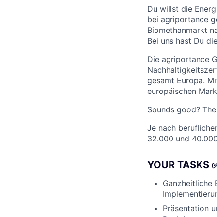
Du willst die Ener
bei agriportance g
Biomethanmarkt nac
Bei uns hast Du di
Die agriportance 
Nachhaltigkeitsze
gesamt Europa. Mit
europäischen Markt
Sounds good? Then
Je nach beruflicher
32.000 und 40.000
YOUR TASKS
Ganzheitliche 
Implementieru
Präsentation u