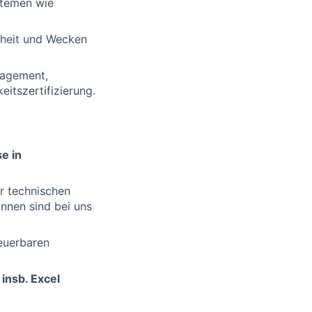
stemen wie
nheit und Wecken
anagement,
itszertifizierung.
e in
r technischen
innen sind bei uns
neuerbaren
,
insb. Excel