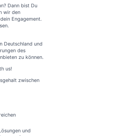
nn? Dann bist Du
n wir den
h dein Engagement.
sen.
in Deutschland und
erungen des
anbieten zu können.
h us!
resgehalt zwischen
reichen
 Lösungen und