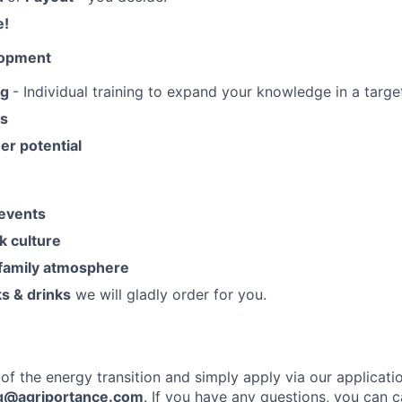
e!
lopment
ng
- Individual training to expand your knowledge in a targ
es
er potential
events
 culture
 family atmosphere
s & drinks
we will gladly order for you.
f the energy transition and simply apply via our applicati
@agriportance.com
. If you have any questions, you can ca