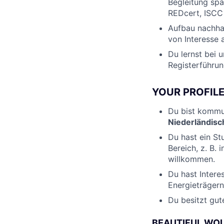
Begleitung spa
REDcert, ISC
Aufbau nachha
von Interesse 
Du lernst bei 
Registerführun
YOUR PROFIL
Du bist kommu
Niederländisc
Du hast ein St
Bereich, z. B.
willkommen.
Du hast Intere
Energieträgern
Du besitzt gut
BEAUTIFUL WO