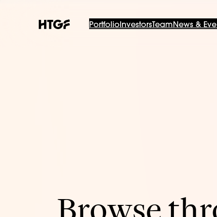
Portfolio
Investors
Team
News & Eve
Browse thro