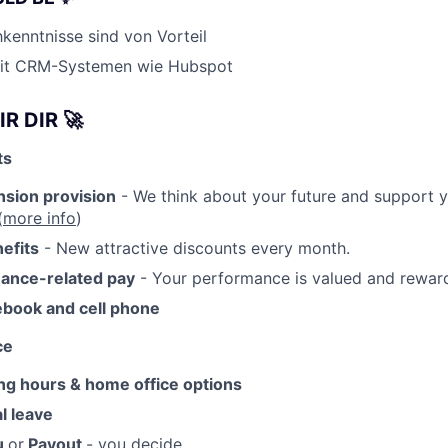
kenntnisse sind von Vorteil
mit CRM-Systemen wie Hubspot
IR DIR
🚀
ts
nsion provision
- We think about your future and support y
(
more info
)
efits
- New attractive discounts every month.
mance-related pay
- Your performance is valued and rewar
book and cell phone
ce
ing hours & home office options
l leave
eu
or
Payout
- you decide.